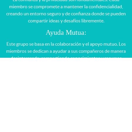
miembro se compromete a mantener la confidencialidad,
creando un entorno seguro y de confianza donde se pueden
compartir ideas y desafíos libremente.
Ayuda Mutua:
Este grupo se basa en la colaboración y el apoyo mutuo. Los
miembros se dedican a ayudar a sus compañeros de manera
desinteresada, compartiendo conocimientos y recursos
para superar desafíos y alcanzar metas.
Enfoque Humanista:
Nos unimos por la misión de construir un mundo más
equilibrado y humanista, donde la tecnología se utiliza de
manera ética y responsable para el beneficio de todos.