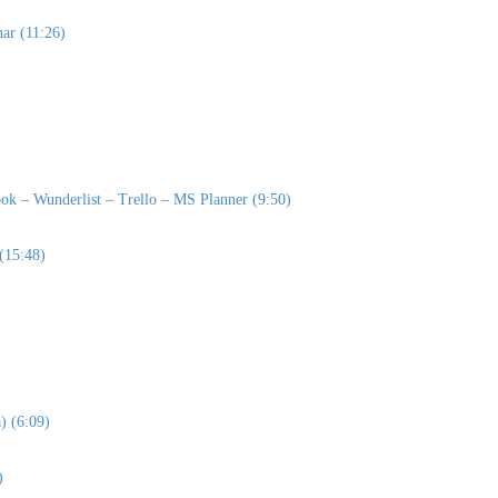
nar (11:26)
look – Wunderlist – Trello – MS Planner (9:50)
 (15:48)
) (6:09)
)