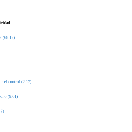
ividad
E (68:17)
r el control (2:17)
echo (9:01)
47)