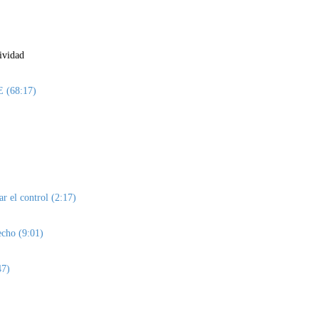
ividad
E (68:17)
r el control (2:17)
echo (9:01)
47)