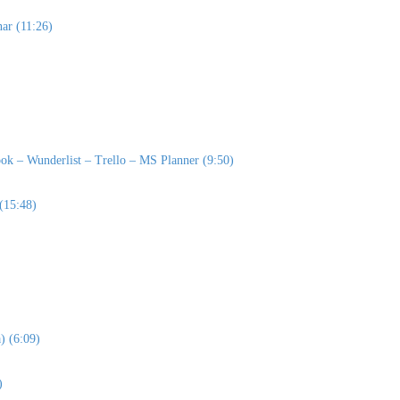
nar (11:26)
look – Wunderlist – Trello – MS Planner (9:50)
 (15:48)
) (6:09)
)