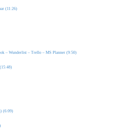
nar (11:26)
look – Wunderlist – Trello – MS Planner (9:50)
 (15:48)
) (6:09)
)