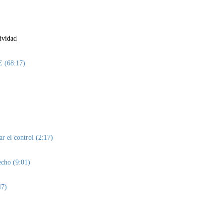
ividad
E (68:17)
r el control (2:17)
echo (9:01)
47)