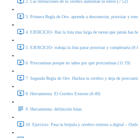
2. Las limitaciones de tu cerebro aumentan tu estrés (7:52)
3. Primera Regla de Oro- aprende a desconectar, priorizar y toma
4. EJERCICIO- Haz la lista mas larga de tareas que jamás has h
5. EJERCICIO- trabaja la lista parar priorizar y completarla (8:
6. Procrastinas porque no sabes por qué procrastinas (11:19)
7. Segunda Regla de Oro- Hackea tu cerebro y deja de procrasti
8. Herramienta: El Cerebro Externo (6:49)
9. Herramienta: definición listas
10. Ejercicio- Pasa tu brújula y cerebro externo a digital – Out