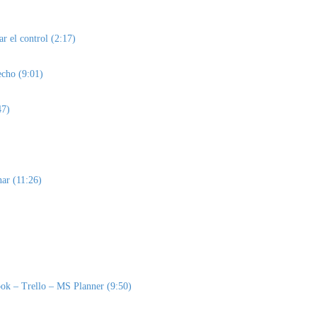
r el control (2:17)
echo (9:01)
47)
nar (11:26)
look – Trello – MS Planner (9:50)